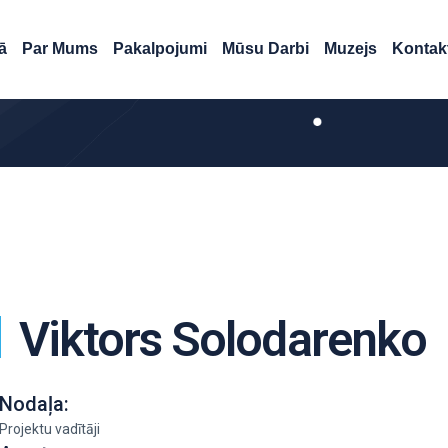
ā
Par Mums
Pakalpojumi
Mūsu Darbi
Muzejs
Kontakt
Viktors Solodarenko
Nodaļa:
Projektu vadītāji