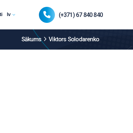
(+371) 67 840 840
i
lv
Sākums
Viktors Solodarenko