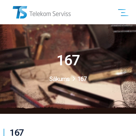
167
Sākums
167
167