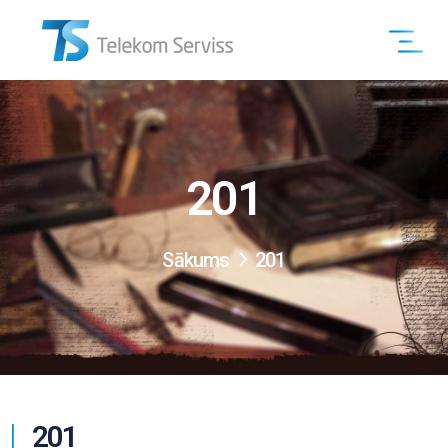
201
Sākums
201
201