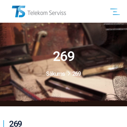
269
Sākums
269
269