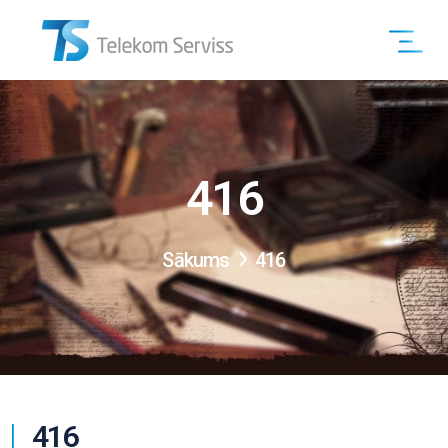
416
Sākums
416
416