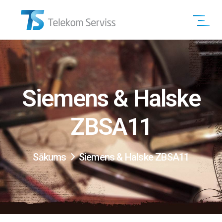
Siemens & Halske
ZBSA11
Sākums
Siemens & Halske ZBSA11