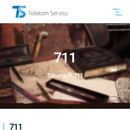
711
Sākums
711
711