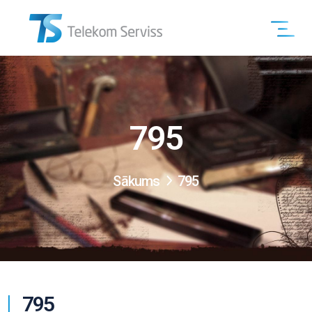
795
Sākums
795
795