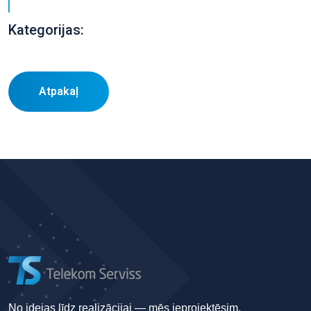
Kategorijas:
Atpakaļ
No idejas līdz realizācijai — mēs ieprojektēsim,