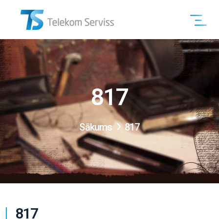
817
Sākums
817
817