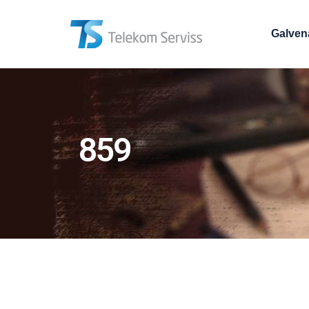
Galven
859