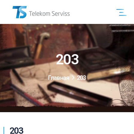
203
Главная
203
203