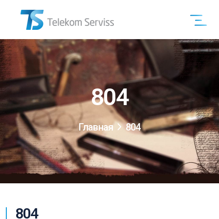
804
Главная
804
804