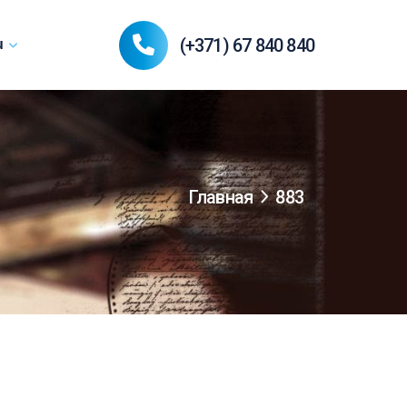
(+371) 67 840 840
u
Главная
883