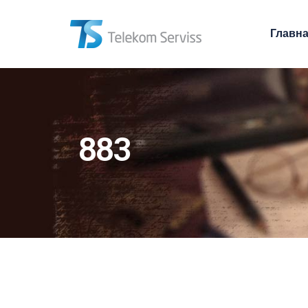
Главн
883