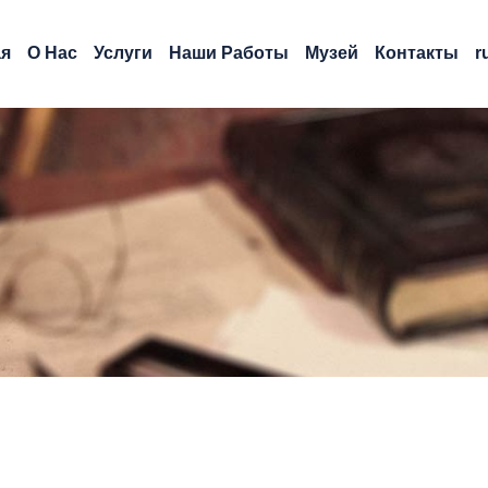
ая
О Нас
Услуги
Наши Работы
Музей
Контакты
r