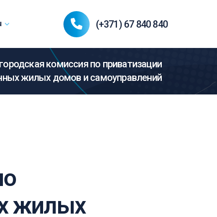
(+371) 67 840 840
u
городская комиссия по приватизации
нных жилых домов и самоуправлений
по
ых жилых