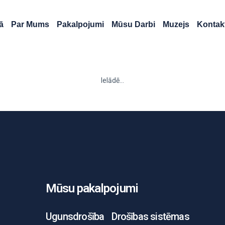
ā
Par Mums
Pakalpojumi
Mūsu Darbi
Muzejs
Kontakt
Ielādē...
Mūsu pakalpojumi
Ugunsdrošība
Drošības sistēmas