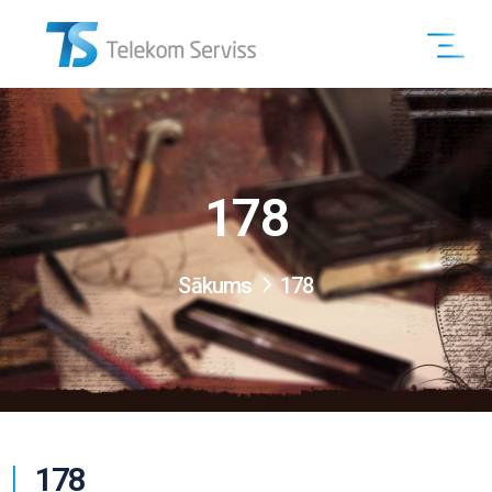
178
Sākums
178
178