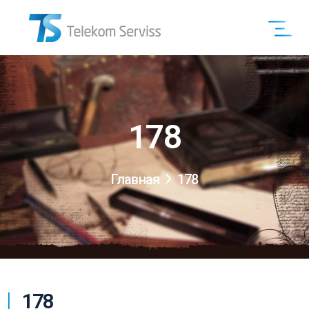
178
Главная
178
178